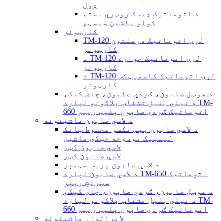
ډول
د اتوماتیک ډیسک روټري بسته
کولو ماشین سیسټم
کارټونر
TM-120 لړۍ اتوماتیک درملتون
کارټونر
د TM-120 لړۍ اتوماتیک خواړه
کارټونر
د TM-120 لړۍ اتوماتیک کاسمیټکس
کارټونر
د هوټل صابون، ګردي صابون، چای کیک،
د نیلي بلبل تشناب بلاکونو لپاره TM-
660 اتوماتیک ګردي صابون پلیټ ریپر
د لاسي صابون ماشینونه
د لاسي صابون بیس مکسر مخلوط ټانک
لپسټیک تودوخه خټکي ماشین
لاسي صابون کټر
لاسي صابون کټر
د لاسي صابون پریس سټمپر
د لاسي صابون لپاره TM-650 اتوماتیک
سټریچ ریپر
د هوټل صابون، ګردي صابون، چای کیک،
د نیلي بلبل تشناب بلاکونو لپاره TM-
660 اتوماتیک ګردي صابون پلیټ ریپر
لابراتوار ماشینونه