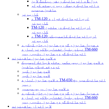
د اتوماتیک ویفر پیکنگ لاین L ډول
د اتوماتیک ډیسک روټري بسته کولو
ماشین سیسټم
کارټونر
د TM-120 لړۍ اتوماتیک خواړه
کارټونر
TM-120 لړۍ اتوماتیک درملتون
کارټونر
د TM-120 لړۍ اتوماتیک کاسمیټکس
کارټونر
د هوټل صابون، ګردي صابون، چای کیک، د
نیلي بلبل تشناب بلاکونو لپاره TM-660
اتوماتیک ګردي صابون پلیټ ریپر
د لاسي صابون ماشینونه
د لاسي صابون بیس مکسر مخلوط ټانک لپسټیک
تودوخه خټکي ماشین
لاسي صابون کټر
لاسي صابون کټر
د لاسي صابون لپاره TM-650 اتوماتیک سټریچ
ریپر
د لاسي صابون پریس سټمپر
د هوټل صابون، ګردي صابون، چای کیک، د
نیلي بلبل تشناب بلاکونو لپاره TM-660
اتوماتیک ګردي صابون پلیټ ریپر
لابراتوار ماشینونه