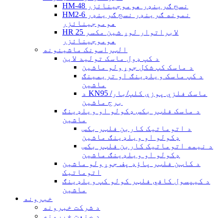
HM-48 نسج ګرینډر هوموجینائزر
HM2-6 نمونه ګرینډر نسج ګرینډر
هوموجینائزر
HR 25 لابراتوار لوړ شین مکسر
هوموجینائزر
الټراسونک ماشینونه
د کپ ډول ماسک تولید لاین
د ماسک کپ شکل جوړولو ماشین
د کپ ماسک ویلډینګ او تریمینګ
ماشین
د KN95 ماسک فلزي پوزې کلپ/بار/
برج ماشین
د ماسک فلټر بکس ډکولو او ویلډینګ
ماشین
د اتوماتیک کاربن فلټر بکس
ډکولو او ویلډینګ ماشین
د نیمه اتوماتیک کاربن فلټر بکس
ډکولو او ویلډینګ ماشین
د کاټن فلټر پاؤډ پف جوړولو ماشین
اتوماتیک
د کیپسول کافي فلټر کولو کپ ویلډینګ
ماشین
خبرونه
د شرکت خبرونه
د صنعت خبرونه