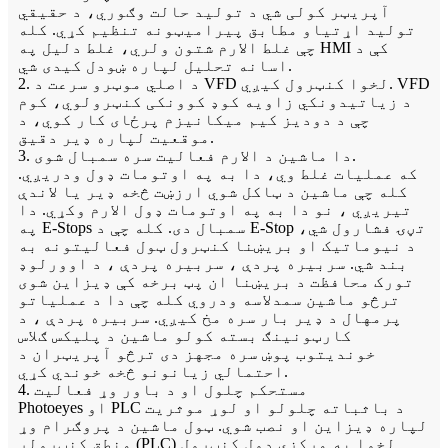
آپریټر کولی شي د تولید حالت وګوري، د حقیقي
تولید اړتیاو مطابق پیرامیټونه تنظیم کړي. کله
چې غلط الارم شتون ولري، غلط دلیل په HMI کې د
اسانه تحلیل لپاره ښودل کیدی شي.
2. د اصلي موټرو سرعت د VFD لخوا کنټرول کیږي. VFD
د زیاتیدونکي زاویه کوډ کوونکی کنټرولوي، کوم
چې د دودیز کیم میکانیزم پرځای کار کوي، د
موقعیت لپاره ډیر دقیق.
3. دا ماشین د الارم فعالیت سره سمبال شوی.
که عملیات غلط وي، دا به په اوتومات ډول ودریږي.
کله چې ماشین د ټاکل شوي ارزښت څخه ډیر یا لاندې
تیریږي ، نو دا به په اوتومات ډول الارم وکړي. دا
په E-Stops سمبال دی. کله چې د E-Stop تڼۍ فشارول شي،
د نیوماتیک او بریښنا کنټرول ټول فعالیتونه به
بند شي. سربیره پردې ، سربیره پردې ، د اوورلوډ
تورک محافظت د بریښنا ان پټ برخه کې ډیزاین شوی
ترڅو ماشین سمدلاسه ودروي کله چې دا د عملیاتو
پرمهال د ډیر بار سره مخ کیږي. سربیره پردې ، د
کارټونینګ بسته کولو ماشین د پلیکس ګلاس
خوندیتوب پوښ سره مجهز دی ترڅو آپریټران د
احتمالي زیانونو څخه خوندي کړي.
4. مستحکم چلول او د باور وړ فعالیت
Photoeyes او PLC د باثباته چلولو او لوړ موثریت
لپاره ډیزاین او نصب شوي. ټول ماشین د پروګرام وړ
منطق کنټرولر (PLC) لخوا په مرکزي ډول کنټرول