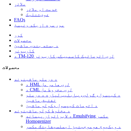
ملاتړ
خدمت او ملاتړ
غوښتنلیک
FAQs
موږ سره اړیکه ونیسئ
کور
محصولات
د بسته بندۍ ماشین
کارټونر
د TM-120 لړۍ اتوماتیک کاسمیټکس کارټونر
محصولات
د درملو ماشینونه
د HML لړۍ هامر مل
د CML لړۍ مخروط مل
د کیپسول، ګولۍ، ټابلیټ لپاره د درملو
تفتیش ماشین
د اتومات کیپسول ډکولو ماشین
د مخلوط کولو ماشینونه
د لابراتوار پیمانه Emulsifying مکسر
Homogenizer
د ویکیوم هوموجینیز ایملسیفاینګ مکسر