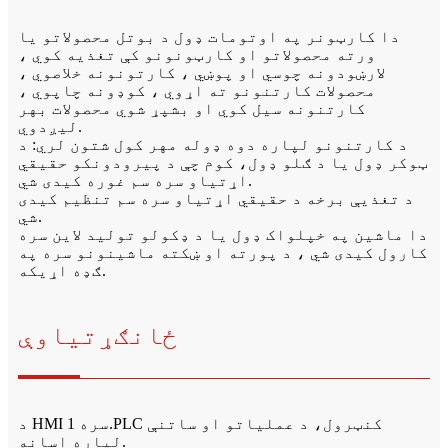
دا کارټونر په اوتومات ډول د بوتل محصولاتو یا
ورته محصولاتو او کارټونونو کې تغذیه کوي ،
لارښودونه چوسي او پوښي ، کارتونونه خلاصوي ،
محصولات کارتنونو ته اړوي ، کوډونه چاپوي ،
کارتنونه سیل کوي او بشپړ شوي محصولات بهر
لیږدوي.
د کارتنونو لپاره دوه ډوله مهر کول شتون لري: د
ټوکر ډول یا د ګلو ډول، کوم چې د پیرودونکو حقیقي
اړتیاو سره سم غوره کیدی شي.
د تغذیې برخه د حقیقي اړتیاو سره سم تنظیم کیدی
شي.
دا ماشین په خپلواک ډول یا د ډکولو تولید لاین سره
کارول کیدی شي ، د پورته او ښکته ماشینونو سره په
ګډه اړیکه.
ځانګړتیاوې
د HMI سره 1.PLC کنټرول، د عملیاتو او ساتنې
لپاره اسانه.