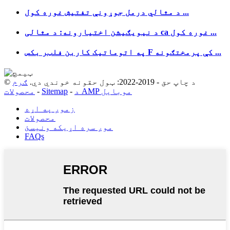
د مثالي درمل جوړونې تفتیش غوره کول ...
د نیویګیشن اختیارونه: د مثالی ca غوره کول ...
په اتوماتیک کاربن فلټر بکس F کې پرمختګونه ...
© د چاپ حق - 2019-2022: ټول حقونه خوندي دي.
ګرم
د AMP موبایل
-
Sitemap
-
محصولات
زموږ په اړه
محصولات
موږ سره اړیکه ونیسئ
FAQs