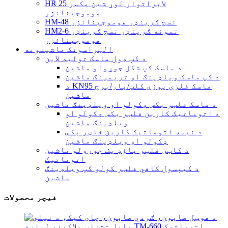
HR 25 لابراتوار لوړ شین مکسر
هوموجینائزر
HM-48 نسج ګرینډر هوموجینائزر
HM2-6 نمونه ګرینډر نسج ګرینډر
هوموجینائزر
الټراسونک ماشینونه
د کپ ډول ماسک تولید لاین
د ماسک کپ شکل جوړولو ماشین
د کپ ماسک ویلډینګ او تریمینګ ماشین
د KN95 ماسک فلزي پوزې کلپ/بار/برج
ماشین
د ماسک فلټر بکس ډکولو او ویلډینګ ماشین
د اتوماتیک کاربن فلټر بکس ډکولو او
ویلډینګ ماشین
د نیمه اتوماتیک کاربن فلټر بکس
ډکولو او ویلډینګ ماشین
د کاټن فلټر پاؤډ پف جوړولو ماشین
اتوماتیک
د کیپسول کافي فلټر کولو کپ ویلډینګ
ماشین
فیچر محصولات