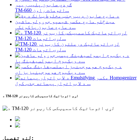
TM-660 اتومات راون...
د مایع صابون پاکونکی...
TM-120 لړۍ اتومات...
TM-120 لړۍ اتومات...
د ویکیوم ایمولسیفینګ پا...
د ویکیوم هوموجینیزیز ای...
د لابراتوار پیمانه جذب کول ...
د TM-120 لړۍ اتوماتیک کاسمیټکس کارټونر
لنډ تفصیل: