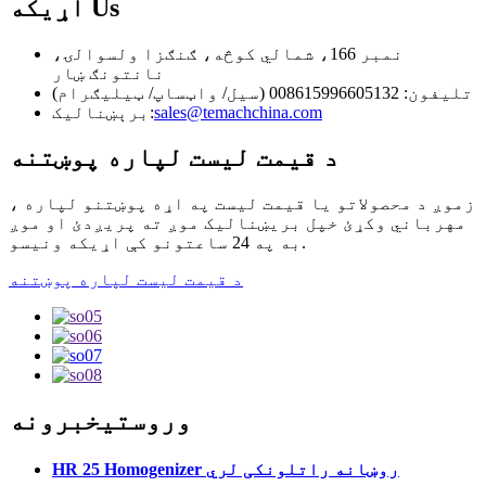
Us
اړیکه
نمبر 166، شمالي کوڅه، ګنګزا ولسوالۍ،
نانتونګ ښار
تلیفون: 008615996605132 (سیل/ واټساپ/ ټیلیګرام)
sales@temachchina.com
برېښناليک:
د قیمت لیست لپاره پوښتنه
زموږ د محصولاتو یا قیمت لیست په اړه پوښتنو لپاره ،
مهرباني وکړئ خپل بریښنالیک موږ ته پریږدئ او موږ
به په 24 ساعتونو کې اړیکه ونیسو.
د قیمت لیست لپاره پوښتنه
وروستی
خبرونه
HR 25 Homogenizer روښانه راتلونکی لري