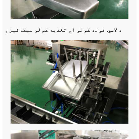
د لاسي فولډ کولو او تغذیه کولو میکانیزم