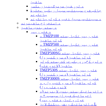
ماشین
د لوړ شین هوموګینیزر مکسر
جاکټ شوي سټینلیس سټیل ریکټر مخلوط
ټانکونه
د سټینلیس سټیل ذخیره کولو ټانکونه
د استخراج ماشینونه
د بسته بندۍ ماشین
د فلو ریپر
د TMZP100 فلو ریپر تکیا بسته
کولو ماشین
د TMZP500 فلو ریپر تکیا بسته
کولو ماشین
TMZP500SG فلو ریپر تکیا بسته
کولو ماشین (د سرو کنټرول)
د لوی کڅوړې بکس حرکت بسته کولو
ماشین (لاندې فلم)
TMZP530S فلو ریپر تکیا بسته
کولو ماشین (د سرو کنټرول)
TMZP3000S فلو ریپر تکیا بسته
کولو ماشین (د سرو کنټرول ، د
لاندې فلم ډول)
د اتوماتیک بسته بندۍ لاینونه (د
اتوماتیک فیډ ان سیسټم + د
خواړو لپاره فلو ریپر)
د اتوماتیک ویفر پیکنگ لاین L