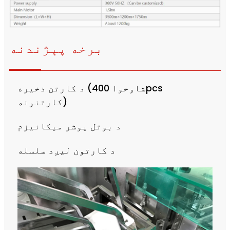
برخه پېژندنه
د کارتن ذخیره (شاوخوا 400pcs
کارتنونه)
د بوتل پوشر میکانیزم
د کارتون لیږد سلسله