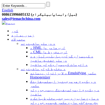
English
008615996605132 (سیل/ واټساپ/ ټیلیګرام)
sales@temachchina.com
کور
زموږ په اړه
محصولات
د درملو ماشینونه
د HML لړۍ هامر مل
د CML لړۍ مخروط مل
د کیپسول، ګولۍ، ټابلیټ لپاره د
درملو تفتیش ماشین
د اتومات کیپسول ډکولو ماشین
د مخلوط کولو ماشینونه
د لابراتوار پیمانه Emulsifying مکسر
Homogenizer
د ویکیوم هوموجینیز ایملسیفاینګ
مکسر
د ویکیوم ایمولسیفینګ پیسټ جوړولو
ماشین
د مایع صابون ډیټرجنټ مخلوط ټانک د
ډش مینځلو مایع مکسر شیمپو جوړولو