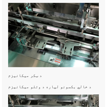
د ټکر میکانیزم
د خالي بکسونو لپاره د وتلو میکانیزم