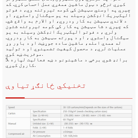
کیږي ترڅو د ټول ماشین همغږي عمل احساس کړي. که
چیرې په اوسني سټیشن کې کومه تېروتنه وي، د فوتو
الیکټریک انډکشن وسیله به یو سیګنال واستوي، او
د لاندې سټیشن به کار ودروي، او الارم به واقع شي.
که چیرې د شا سټیشن په کار کې کومه تېروتنه شتون
ولري ، د فوتو الیکټریک انډکشن وسیله به یو
سیګنال واستوي ، او د پورته سټیشن به کار ودروي.
له همدې امله، ماشین ساده جوړښت او د باور وړ
عملیات لري، د محصول کیفیت تضمینوي او د تولید
موثریت ښه کوي.
5. برانډ شوي برخې د ماشینونو د ښه فعالیت لپاره
کارول کیږي.
تخنیکي ځانګړتیاوې