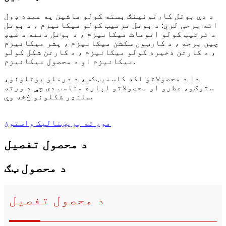
د دې بوتل کارتونینګ بسته کولو ماشین په عمده ډول
اته برخې لري: د بوتل ترتیب کولو میکانیزم ، د بوتل
د ترتیب کولو اتومات میکانیزم ، د بوتل دننه د فیډ
چین برخه ، د کارټون سکشن میکانیزم ، پشر میکانیزم
، د کارتن ذخیره کولو میکانیزم ، د کارتن شکل کولو
میکانیزم او د محصول میکانیزم.
دا د محصولاتو لکه کاسمیټکس، د درملو بوتلونو،
سترګو، عطرو او محصولاتو لپاره مناسب دی چې د ورته
سلنډر شکلونو څخه وي.
موږ ته بریښنالیک واستوئ
د محصول تفصیل
د محصول ټګ
د محصول تفصیل