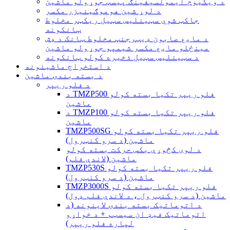
د ویکیوم ایمولسیفینګ پیسټ جوړولو ماشین
د لوړ شین هوموګینیزر مکسر
جاکټ شوي سټینلیس سټیل ریکټر مخلوط
ټانکونه
د مایع صابون ډیټرجنټ مخلوط ټانک د ډش
مینځلو مایع مکسر شیمپو جوړولو ماشین
د سټینلیس سټیل ذخیره کولو ټانکونه
د استخراج ماشینونه
د بسته بندۍ ماشین
د فلو ریپر
د TMZP500 فلو ریپر تکیا بسته کولو
ماشین
د TMZP100 فلو ریپر تکیا بسته کولو
ماشین
TMZP500SG فلو ریپر تکیا بسته کولو
ماشین (د سرو کنټرول)
د لوی کڅوړې بکس حرکت بسته کولو
ماشین (لاندې فلم)
TMZP530S فلو ریپر تکیا بسته کولو
ماشین (د سرو کنټرول)
TMZP3000S فلو ریپر تکیا بسته کولو
ماشین (د سرو کنټرول ، د لاندې فلم ډول)
د اتوماتیک بسته بندۍ لاینونه (د
اتوماتیک فیډ ان سیسټم + د خواړو
لپاره فلو ریپر)