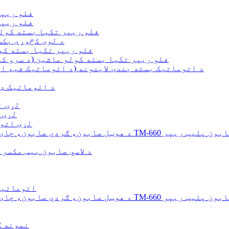
د TMZP100 
د TMZP500 
TMZP500SG فلو ریپر تکیا بسته
د لوی کڅوړې بکس
TMZP530S فلو ریپر تکیا بست
TMZP3000S فلو ریپر تکیا بسته کولو ماشین (د سرو
د اتوماتیک بسته بندۍ لاینونه (د اتوماتیک فیډ ان
د اتوماتیک ډ
TM-120
د 120
د TM-120 
لاکونو لپاره TM-660 اتوماتیک ګردي صابون پلیټ ریپر
د لاسي صابون بیس مکسر
د لاسي صابون لپاره
لاکونو لپاره TM-660 اتوماتیک ګردي صابون پلیټ ریپر
HM2-6 نم