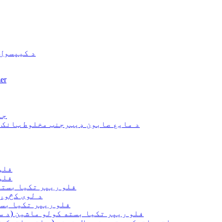
د کیپسول
د لابرا
جا
د مایع صابون ډیټرجنټ مخلوط ټانک 
د 00
د 00
TMZP500SG فلو ریپر تکی
د لوی کڅوړې
TMZP530S فلو ریپر تک
TMZP3000S فلو ریپر تکیا بسته کولو ماشین 