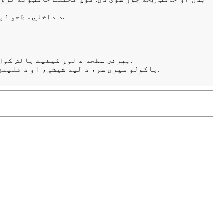
د داخلي سطحو لپاره د عکس پالش او د پاکولو زاویه نشته. د تړل شوي مهر ډیزاین ډاډ ورکوي چې مواد د ایسپسس حالت کې کار کوي.
بهرنۍ سطحه د لوړ کیفیت پالش کول، شګه بلاسټ، خړ پالش یا د سرې رول شوي اصلي رنګ فرعي موضوعات غوره کوي، د مختلفو مواردو لپاره انعطاف وړ.
دا ریکټر د ایسپسس تنفس کونکي، د CIP پاکولو سپری سر، د لید شیشې، او د فلینج چټک خلاص مین هول سره سمبال شوی، د عملیاتو لپاره اسانه او مناسب دی.