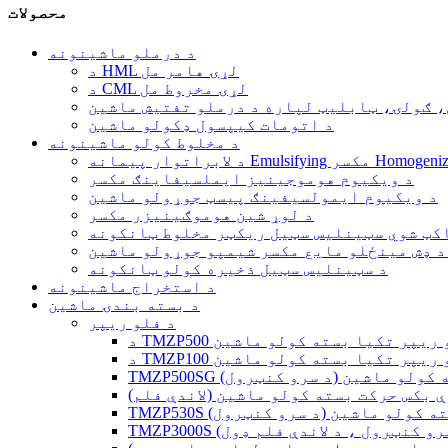
محصولات
د درملو ماشینونه
د HML لړۍ هامر مل
د CML لړۍ مخروط مل
، ګولۍ، ټابلیټ لپاره د درملو تفتیش ماشین
د اتومات کیپسول ډکولو ماشین
د مخلوط کولو ماشینونه
توار پیمانه Emulsifying مکسر Homogenizer
د ویکیوم هوموجینیز ایملسیفاینګ مکسر
د ویکیوم ایمولسیفینګ پیسټ جوړولو ماشین
د لوړ شین هوموګینیزر مکسر
کټ شوي سټینلیس سټیل ریکټر مخلوط ټانکونه
د ډش مینځلو مایع مکسر شیمپو جوړولو ماشین
د سټینلیس سټیل ذخیره کولو ټانکونه
د استخراج ماشینونه
د بسته بندۍ ماشین
د فلو ریپر
TMZP5 فلو ریپر تکیا بسته کولو ماشین
TMZP1 فلو ریپر تکیا بسته کولو ماشین
ا بسته کولو ماشین (د سرو کنټرول)
 بکس حرکت بسته کولو ماشین (لاندې فلم)
یا بسته کولو ماشین (د سرو کنټرول)
(د سرو کنټرول ، د لاندې فلم ډول)