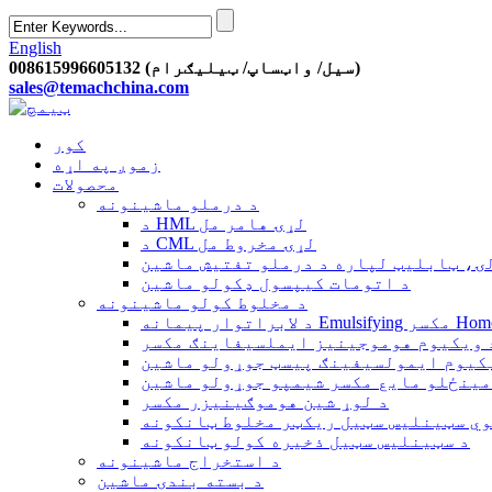
English
008615996605132 (سیل/ واټساپ/ ټیلیګرام)
sales@temachchina.com
کور
زموږ په اړه
محصولات
د درملو ماشینونه
د HML لړۍ هامر مل
د CML لړۍ مخروط مل
ۍ، ټابلیټ لپاره د درملو تفتیش ماشین
د اتومات کیپسول ډکولو ماشین
د مخلوط کولو ماشینونه
Em مکسر Homogenizer
 ویکیوم هوموجینیز ایملسیفاینګ مکسر
کیوم ایمولسیفینګ پیسټ جوړولو ماشین
مینځلو مایع مکسر شیمپو جوړولو ماشین
د لوړ شین هوموګینیزر مکسر
وي سټینلیس سټیل ریکټر مخلوط ټانکونه
د سټینلیس سټیل ذخیره کولو ټانکونه
د استخراج ماشینونه
د بسته بندۍ ماشین