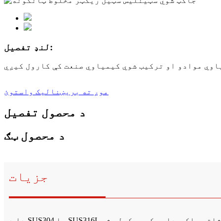
لنډ تفصیل:
موږ ته بریښنالیک واستوئ
د محصول تفصیل
د محصول ټګ
جزیات
دا د SUS304 یا SUS316L بدن او جاکټ څخه جوړ شوی دی. موږ مختلف جاکټونه لرو: معیاري جاکټ، بهرنی سرکلر پایپ جاکټ او د میلو پلیټ شاتو جاکټ. دا ریکټور کولی شي