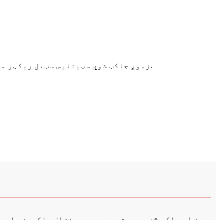
زموږ جاکټ شوي سټینلیس سټیل ریکټر مخلوط ټانکونه په پراخه کچه په درملو ، خواړو ، ښه کیمیاوي موادو او ترکیب شوي کیمیاوي صنعت کې کارول کیږي.