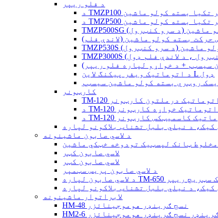
د فلو ریپر
فلو ریپر تکیا بسته کولو ماشین
فلو ریپر تکیا بسته کولو ماشین
 کولو ماشین (د سرو کنټرول)
 حرکت بسته کولو ماشین (لاندې فلم)
ه کولو ماشین (د سرو کنټرول)
 کنټرول ، د لاندې فلم ډول)
 سیسټم + د خواړو لپاره فلو ریپر)
د اتوماتیک ویفر پیکنگ لاین L ډول
یسک روټري بسته کولو ماشین سیسټم
کارټونر
 لړۍ اتوماتیک درملتون کارټونر
TM- لړۍ اتوماتیک خواړه کارټونر
لړۍ اتوماتیک کاسمیټکس کارټونر
د لاسي صابون ماشینونه
 مخلوط ټانک لپسټیک تودوخه خټکي ماشین
لاسي صابون کټر
لاسي صابون کټر
د لاسي صابون پریس سټمپر
 TM-650 اتوماتیک سټریچ ریپر
لابراتوار ماشینونه
HM-48 نسج ګرینډر هوموجینائزر
ونه ګرینډر نسج ګرینډر هوموجینائزر