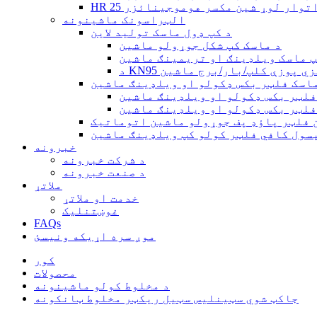
 لابراتوار لوړ شین مکسر هوموجینائزر
الټراسونک ماشینونه
د کپ ډول ماسک تولید لاین
د ماسک کپ شکل جوړولو ماشین
پ ماسک ویلډینګ او تریمینګ ماشین
سک فلزي پوزې کلپ/بار/برج ماشین
اسک فلټر بکس ډکولو او ویلډینګ ماشین
فلټر بکس ډکولو او ویلډینګ ماشین
فلټر بکس ډکولو او ویلډینګ ماشین
 فلټر پاؤډ پف جوړولو ماشین اتوماتیک
سول کافي فلټر کولو کپ ویلډینګ ماشین
خبرونه
د شرکت خبرونه
د صنعت خبرونه
ملاتړ
خدمت او ملاتړ
غوښتنلیک
FAQs
موږ سره اړیکه ونیسئ
کور
محصولات
د مخلوط کولو ماشینونه
جاکټ شوي سټینلیس سټیل ریکټر مخلوط ټانکونه