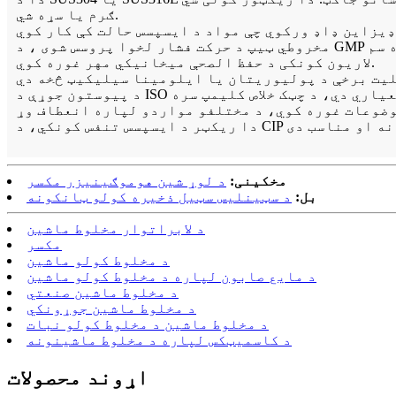
ګرم یا سړه شي.
لاریون کونکی د حفظ الصحې میخانیکي مهر غوره کوي.
مخکینی:
د لوړ شین هوموګینیزر مکسر
بل:
د سټینلیس سټیل ذخیره کولو ټانکونه
د لابراتوار مخلوط ماشین
مکسر
د مخلوط کولو ماشین
د مایع صابون لپاره د مخلوط کولو ماشین
د مخلوط ماشین صنعتي
د مخلوط ماشین جوړونکي
د مخلوط ماشین د مخلوط کولو نبات
د کاسمیټکس لپاره د مخلوط ماشینونه
اړوند محصولات