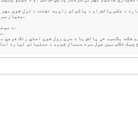
مخروطي ټیپ د حرکت فشار لخوا پروسس شوی ، د GMP معیار سره سم.
د موصلیت برخې د پولیوریتان یا ایلومینا سیلیکیټ څخه دي.
د پیوستون جوړې د ISO معیاري دي، د چټک خلاص کلیمپ سره.