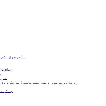
د کیپسول، ګول
د لابراتوار پیمانه ulsifying
د
د وی
د مایع صابون ډیټرجنټ مخلوط ټانک د ډش 
جاکټ ش