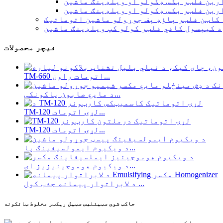
ربن فلټر بکس ډکولو او ویلډینګ ماشین
ربن فلټر بکس ډکولو او ویلډینګ ماشین
 کاټن فلټر پاؤډ پف جوړولو ماشین اتوماتیک
د کیپسول کافي فلټر کولو کپ ویلډینګ ماشین
فیچر محصولات
TM-660 اتومات راون...
د مایع صابون پاکونکی...
TM-120 لړۍ اتومات...
TM-120 لړۍ اتومات...
د ویکیوم ایمولسیفینګ پا...
د ویکیوم هوموجینیزیز ای...
د لابراتوار پیمانه جذب کول ...
جاکټ شوي سټینلیس سټیل ریکټر مخلوط ټانکونه