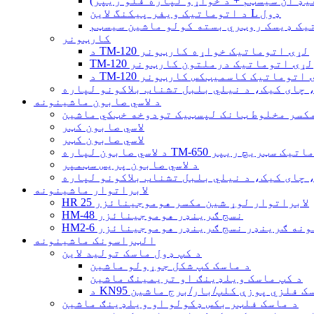
یډ ان سیسټم + د خواړو لپاره فلو ریپر)
د اتوماتیک ویفر پیکنگ لاین L ډول
یک ډیسک روټري بسته کولو ماشین سیسټم
کارټونر
د TM-120 لړۍ اتوماتیک خواړه کارټونر
TM-120 لړۍ اتوماتیک درملتون کارټونر
TM-1 لړۍ اتوماتیک کاسمیټکس کارټونر
د لاسي صابون ماشینونه
 مکسر مخلوط ټانک لپسټیک تودوخه خټکي ماشین
لاسي صابون کټر
لاسي صابون کټر
ابون لپاره TM-650 اتوماتیک سټریچ ریپر
د لاسي صابون پریس سټمپر
لابراتوار ماشینونه
HR 25 لابراتوار لوړ شین مکسر هوموجینائزر
HM-48 نسج ګرینډر هوموجینائزر
HM نمونه ګرینډر نسج ګرینډر هوموجینائزر
الټراسونک ماشینونه
د کپ ډول ماسک تولید لاین
د ماسک کپ شکل جوړولو ماشین
د کپ ماسک ویلډینګ او تریمینګ ماشین
KN ماسک فلزي پوزې کلپ/بار/برج ماشین
د ماسک فلټر بکس ډکولو او ویلډینګ ماشین